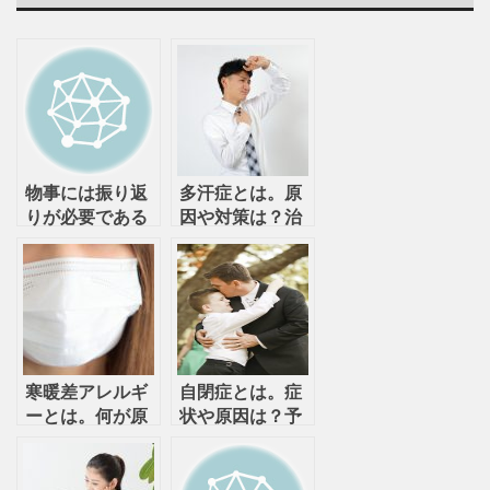
物事には振り返
多汗症とは。原
りが必要である
因や対策は？治
療法はあるの？
寒暖差アレルギ
自閉症とは。症
ーとは。何が原
状や原因は？予
因？予防法や効
防法は？
果は？