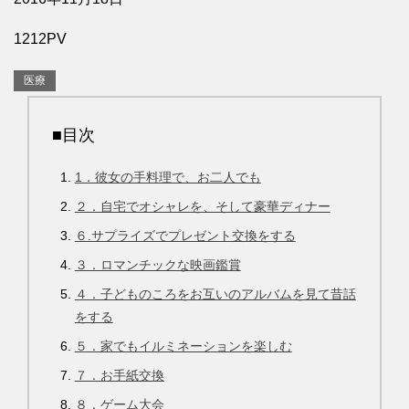
1212PV
医療
■目次
1．彼女の手料理で、お二人でも
２．自宅でオシャレを、そして豪華ディナー
６.サプライズでプレゼント交換をする
３．ロマンチックな映画鑑賞
４．子どものころをお互いのアルバムを見て昔話
をする
５．家でもイルミネーションを楽しむ
７．お手紙交換
８．ゲーム大会